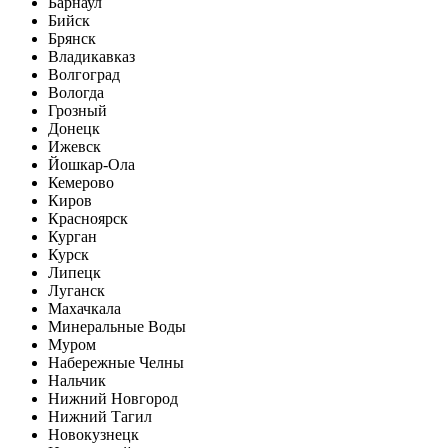
Барнаул
Бийск
Брянск
Владикавказ
Волгоград
Вологда
Грозный
Донецк
Ижевск
Йошкар-Ола
Кемерово
Киров
Красноярск
Курган
Курск
Липецк
Луганск
Махачкала
Минеральные Воды
Муром
Набережные Челны
Нальчик
Нижний Новгород
Нижний Тагил
Новокузнецк